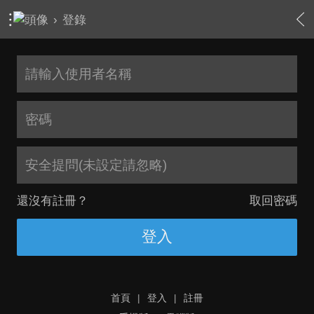
›
登錄
安全提問(未設定請忽略)
還沒有註冊？
取回密碼
登入
首頁
|
登入
|
註冊