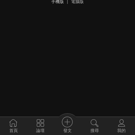
手機版
|
電腦版
發文
首頁
論壇
搜尋
我的