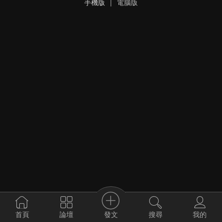
手機版
|
電腦版
發文
首頁
論壇
搜尋
我的