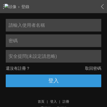
›
登錄
安全提問(未設定請忽略)
還沒有註冊？
取回密碼
登入
首頁
|
登入
|
註冊