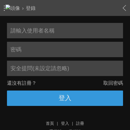
›
登錄
安全提問(未設定請忽略)
還沒有註冊？
取回密碼
登入
首頁
|
登入
|
註冊