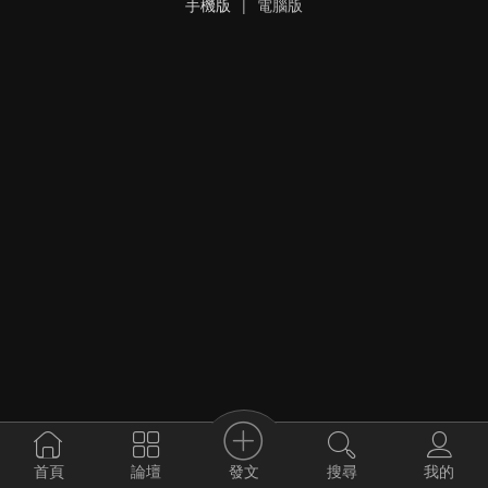
手機版
|
電腦版
發文
首頁
論壇
搜尋
我的