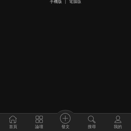
手機版
|
電腦版
發文
首頁
論壇
搜尋
我的