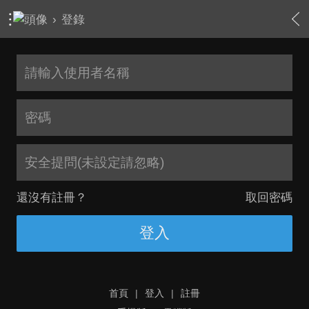
›
登錄
安全提問(未設定請忽略)
還沒有註冊？
取回密碼
登入
首頁
|
登入
|
註冊