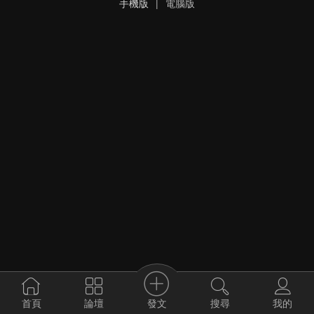
手機版
|
電腦版
發文
首頁
論壇
搜尋
我的