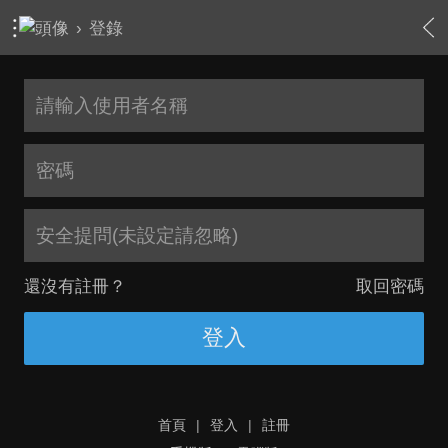
›
登錄
安全提問(未設定請忽略)
還沒有註冊？
取回密碼
登入
首頁
|
登入
|
註冊