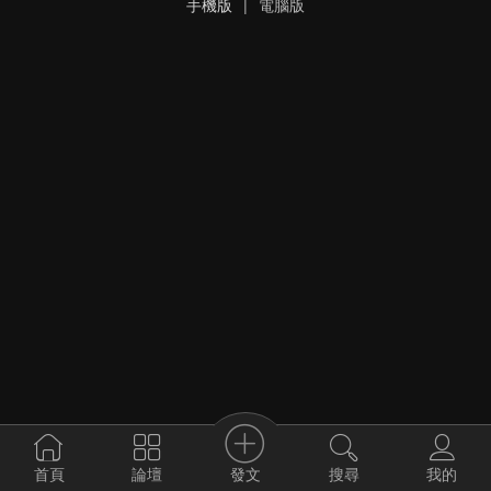
手機版
|
電腦版
發文
首頁
論壇
搜尋
我的