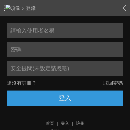
›
登錄
安全提問(未設定請忽略)
還沒有註冊？
取回密碼
登入
首頁
|
登入
|
註冊