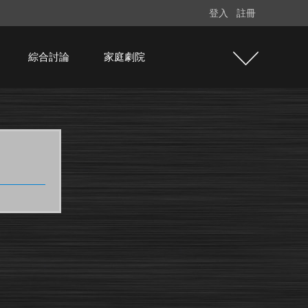
登入
註冊
綜合討論
家庭劇院