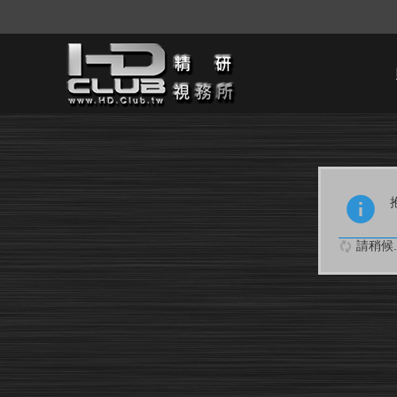
請稍候..