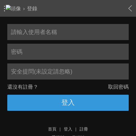
›
登錄
安全提問(未設定請忽略)
還沒有註冊？
取回密碼
登入
首頁
|
登入
|
註冊