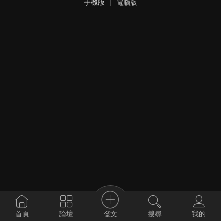
手機版
|
電腦版
發文
首頁
論壇
搜尋
我的