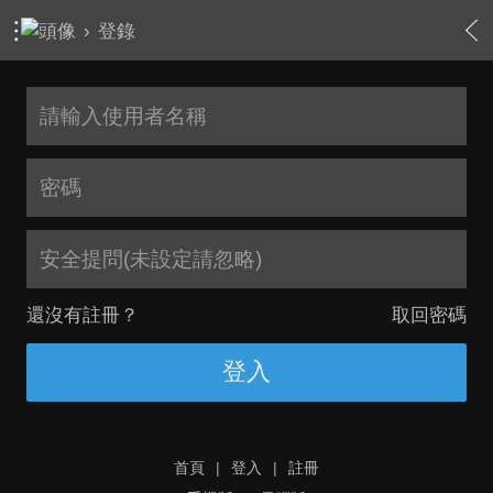
›
登錄
安全提問(未設定請忽略)
還沒有註冊？
取回密碼
登入
首頁
|
登入
|
註冊