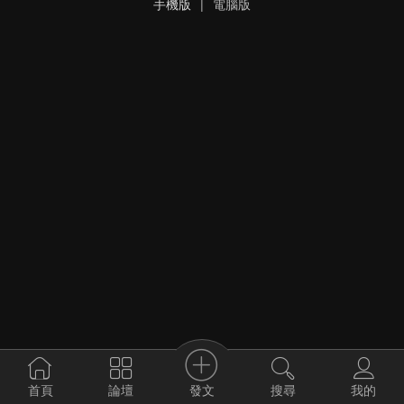
手機版
|
電腦版
發文
首頁
論壇
搜尋
我的