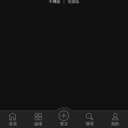
手機版
|
電腦版
發文
首頁
論壇
搜尋
我的