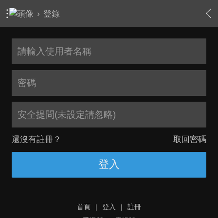
›
登錄
安全提問(未設定請忽略)
還沒有註冊？
取回密碼
登入
首頁
|
登入
|
註冊