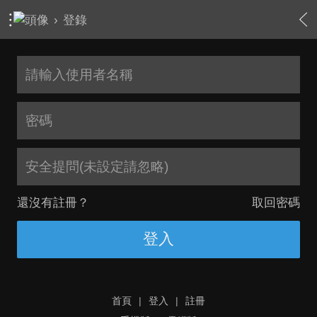
›
登錄
安全提問(未設定請忽略)
還沒有註冊？
取回密碼
登入
首頁
|
登入
|
註冊