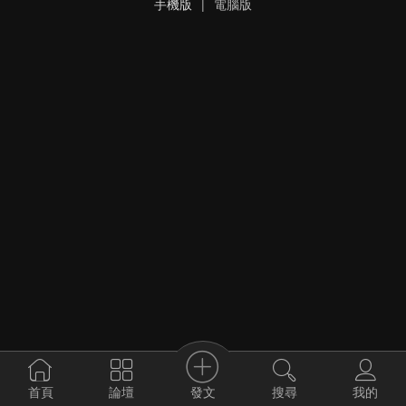
手機版
|
電腦版
發文
首頁
論壇
搜尋
我的