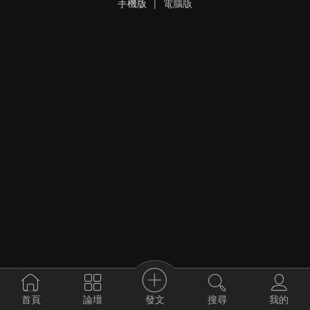
手機版
|
電腦版
發文
首頁
論壇
搜尋
我的