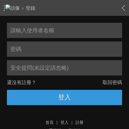
›
登錄
安全提問(未設定請忽略)
還沒有註冊？
取回密碼
登入
首頁
|
登入
|
註冊