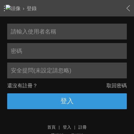
›
登錄
安全提問(未設定請忽略)
還沒有註冊？
取回密碼
登入
首頁
|
登入
|
註冊