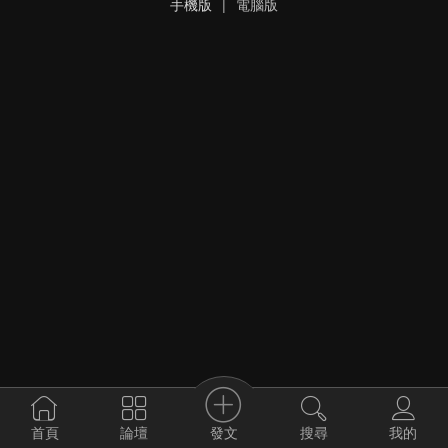
手機版
|
電腦版
發文
首頁
論壇
搜尋
我的