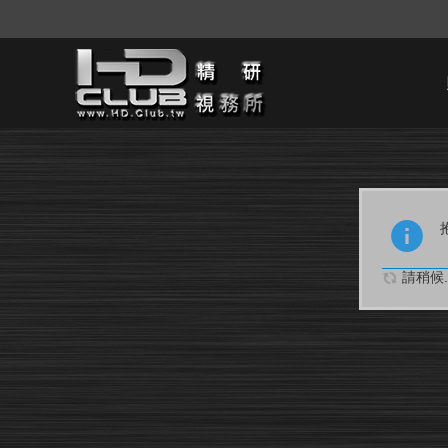
請稍候..