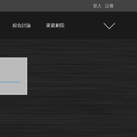
登入
註冊
綜合討論
家庭劇院