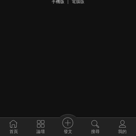
手機版
|
電腦版
發文
首頁
論壇
搜尋
我的