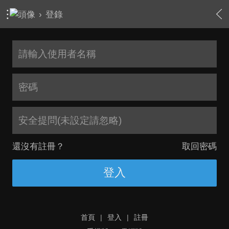
›
登錄
安全提問(未設定請忽略)
還沒有註冊？
取回密碼
登入
首頁
|
登入
|
註冊