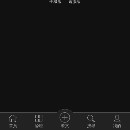
手機版
|
電腦版
發文
首頁
論壇
搜尋
我的