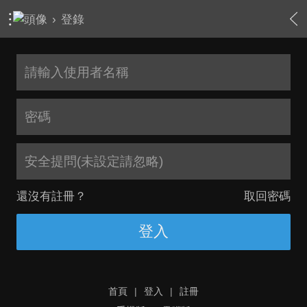
›
登錄
安全提問(未設定請忽略)
還沒有註冊？
取回密碼
登入
首頁
|
登入
|
註冊