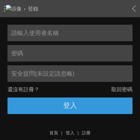
›
登錄
安全提問(未設定請忽略)
還沒有註冊？
取回密碼
登入
首頁
|
登入
|
註冊