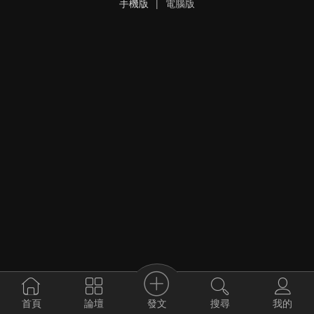
手機版
|
電腦版
發文
首頁
論壇
搜尋
我的