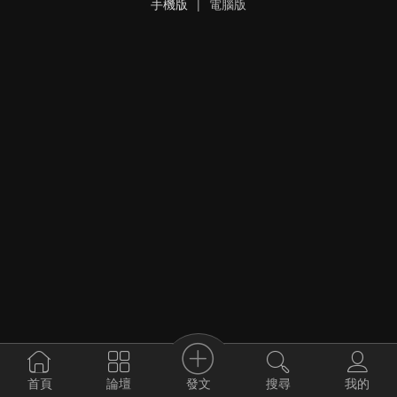
手機版
|
電腦版
發文
首頁
論壇
搜尋
我的