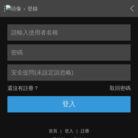
›
登錄
安全提問(未設定請忽略)
還沒有註冊？
取回密碼
登入
首頁
|
登入
|
註冊