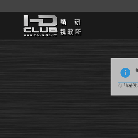
請稍候..