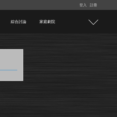
登入
註冊
綜合討論
家庭劇院