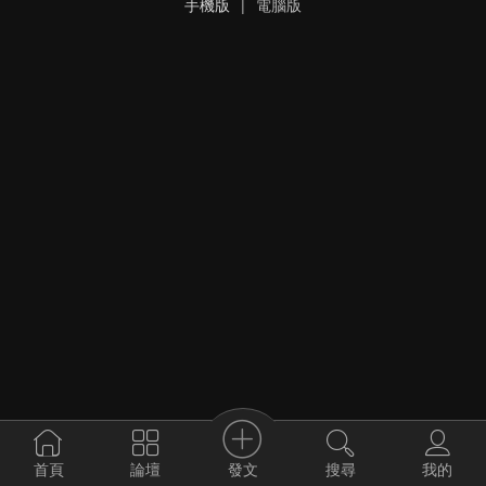
手機版
|
電腦版
發文
首頁
論壇
搜尋
我的