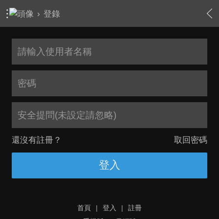
›
登錄
安全提問(未設定請忽略)
還沒有註冊？
取回密碼
登入
首頁
|
登入
|
註冊