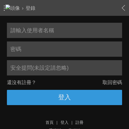
›
登錄
安全提問(未設定請忽略)
還沒有註冊？
取回密碼
登入
首頁
|
登入
|
註冊