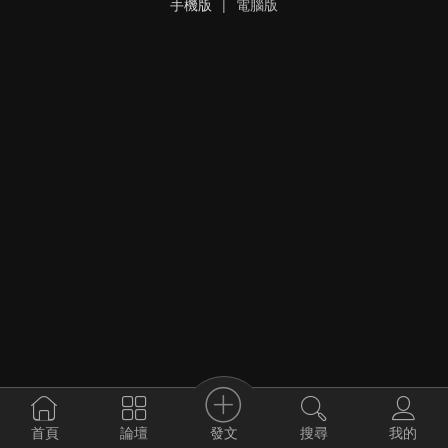
手機版
|
電腦版
發文
首頁
論壇
搜尋
我的