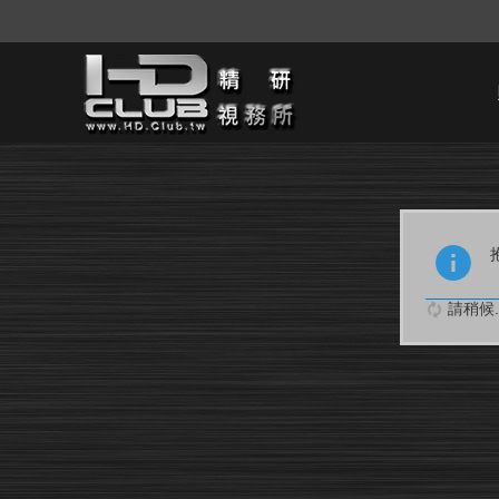
請稍候..