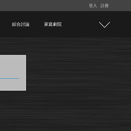
登入
註冊
綜合討論
家庭劇院