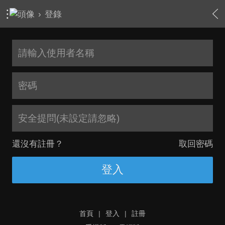
›
登錄
安全提問(未設定請忽略)
還沒有註冊？
取回密碼
登入
首頁
|
登入
|
註冊