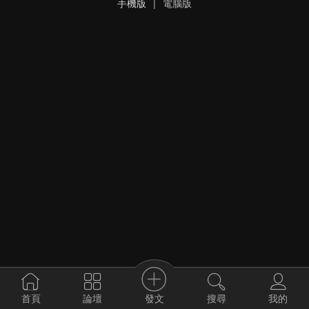
手機版
|
電腦版
發文
首頁
論壇
搜尋
我的