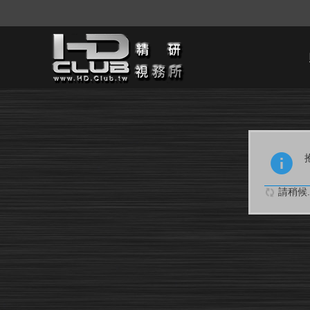
請稍候..