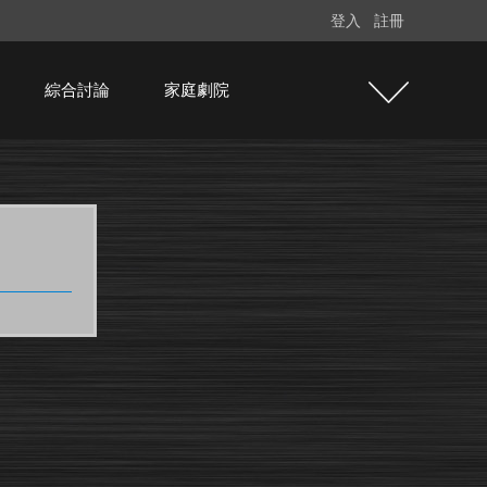
登入
註冊
綜合討論
家庭劇院