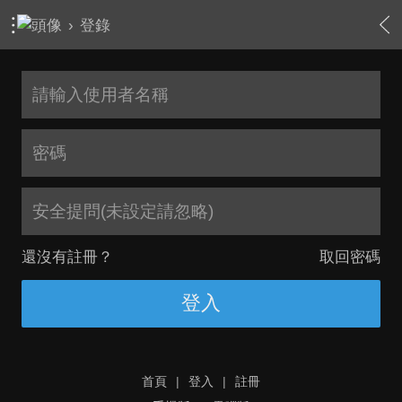
›
登錄
安全提問(未設定請忽略)
還沒有註冊？
取回密碼
登入
首頁
|
登入
|
註冊