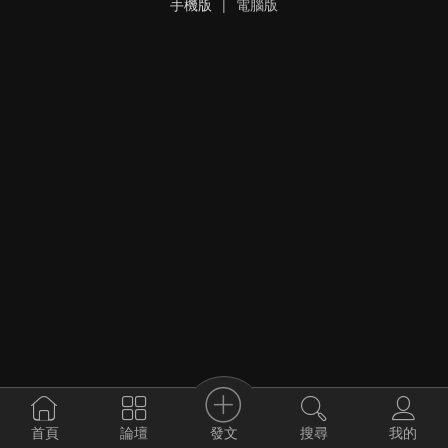
手機版
|
電腦版
發文
首頁
論壇
搜尋
我的