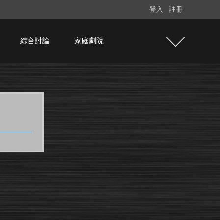
登入
註冊
綜合討論
家庭劇院