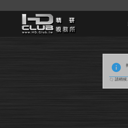
請稍候..