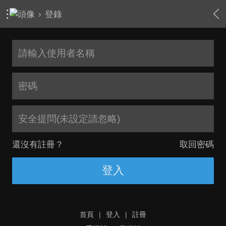
›
登錄
安全提問(未設定請忽略)
還沒有註冊？
取回密碼
登入
首頁
|
登入
|
註冊