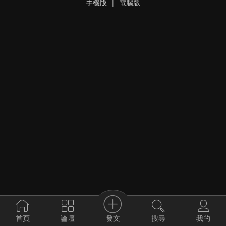
手機版
|
電腦版
發文
首頁
論壇
搜尋
我的