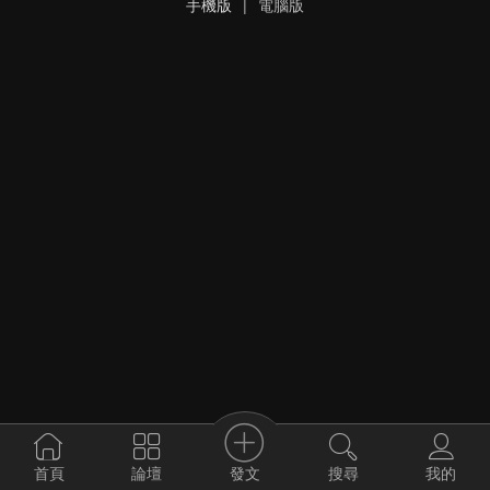
手機版
|
電腦版
發文
首頁
論壇
搜尋
我的