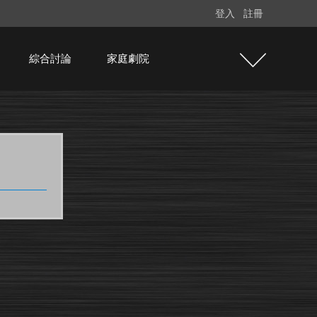
登入
註冊
綜合討論
家庭劇院