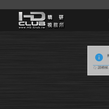
請稍候..