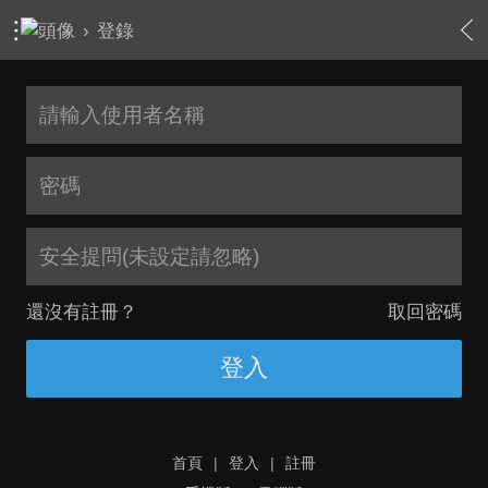
›
登錄
安全提問(未設定請忽略)
還沒有註冊？
取回密碼
登入
首頁
|
登入
|
註冊