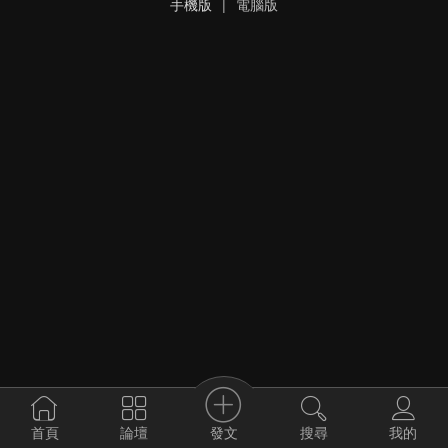
手機版
|
電腦版
發文
首頁
論壇
搜尋
我的