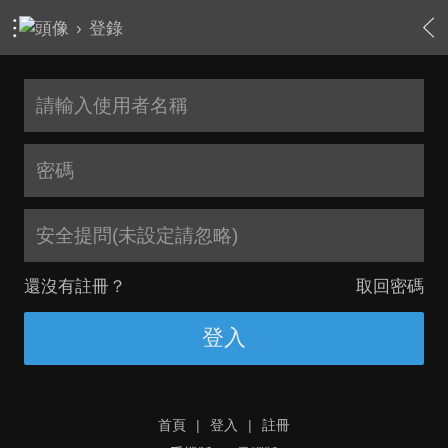
›
登錄
安全提問(未設定請忽略)
還沒有註冊？
取回密碼
登入
首頁
|
登入
|
註冊