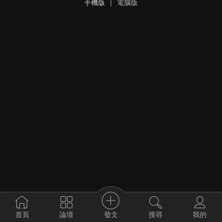
手機版
|
電腦版
發文
首頁
論壇
搜尋
我的