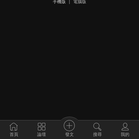
手機版
|
電腦版
發文
首頁
論壇
搜尋
我的