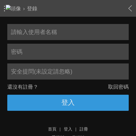
›
登錄
安全提問(未設定請忽略)
還沒有註冊？
取回密碼
登入
首頁
|
登入
|
註冊