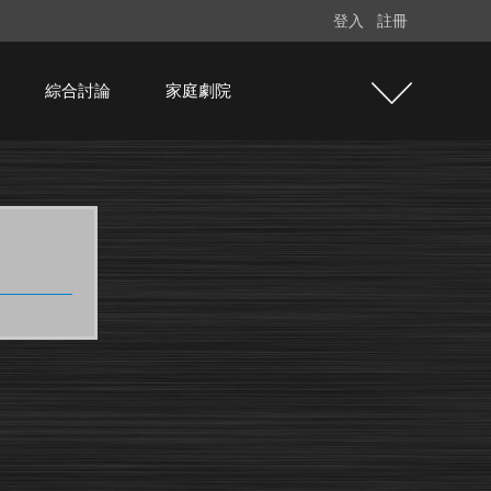
登入
註冊
綜合討論
家庭劇院