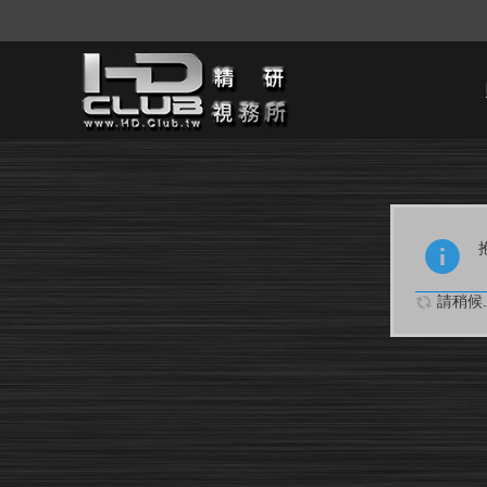
請稍候..