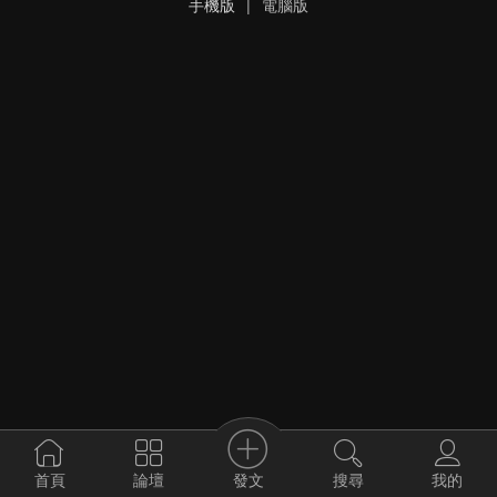
手機版
|
電腦版
發文
首頁
論壇
搜尋
我的