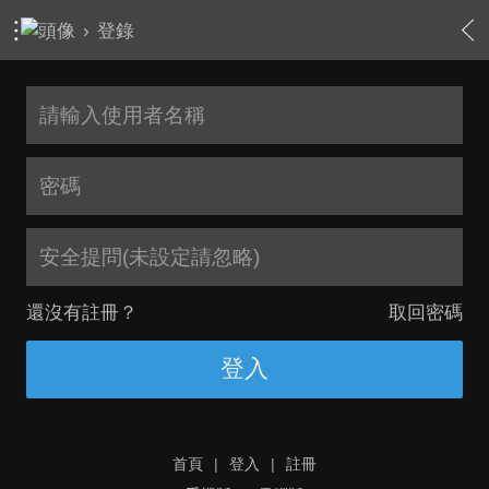
›
登錄
安全提問(未設定請忽略)
還沒有註冊？
取回密碼
登入
首頁
|
登入
|
註冊