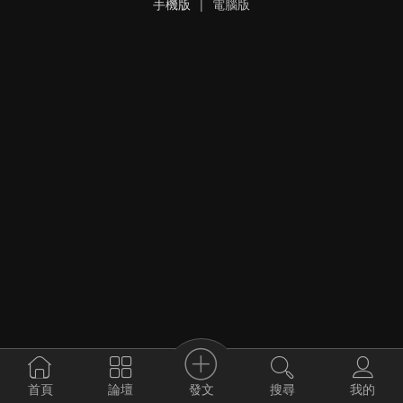
手機版
|
電腦版
發文
首頁
論壇
搜尋
我的