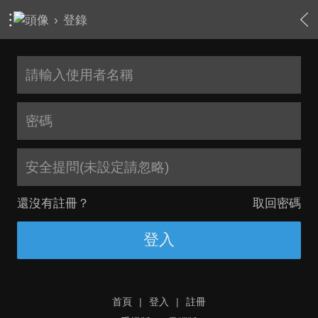
›
登錄
安全提問(未設定請忽略)
還沒有註冊？
取回密碼
登入
首頁
|
登入
|
註冊