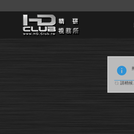
請稍候..