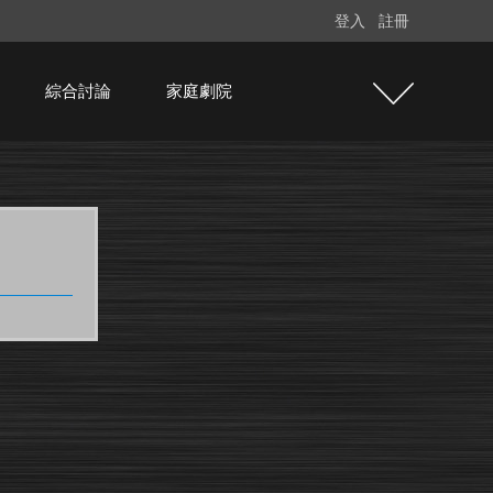
登入
註冊
綜合討論
家庭劇院