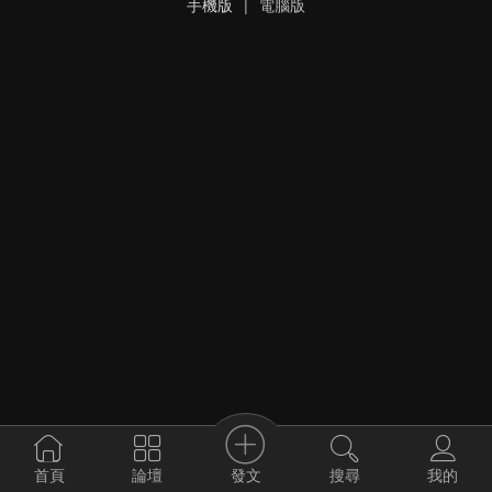
手機版
|
電腦版
發文
首頁
論壇
搜尋
我的