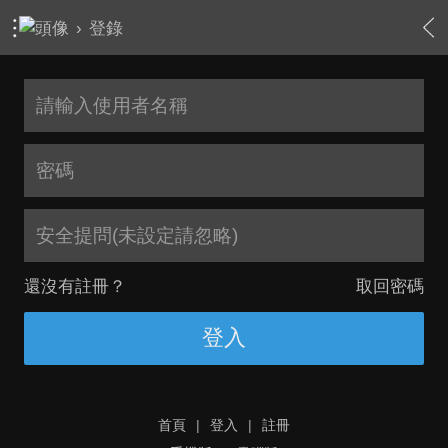
›
登錄
安全提問(未設定請忽略)
還沒有註冊？
取回密碼
登入
首頁
|
登入
|
註冊