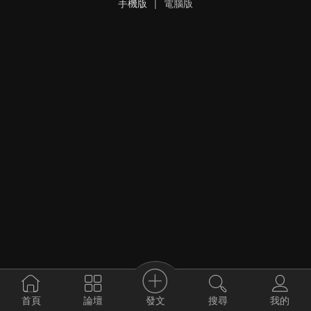
手機版
|
電腦版
發文
首頁
論壇
搜尋
我的