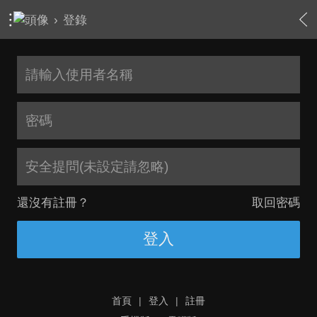
›
登錄
安全提問(未設定請忽略)
還沒有註冊？
取回密碼
登入
首頁
|
登入
|
註冊