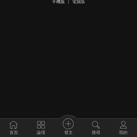
手機版
|
電腦版
發文
首頁
論壇
搜尋
我的