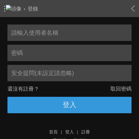
›
登錄
安全提問(未設定請忽略)
還沒有註冊？
取回密碼
登入
首頁
|
登入
|
註冊