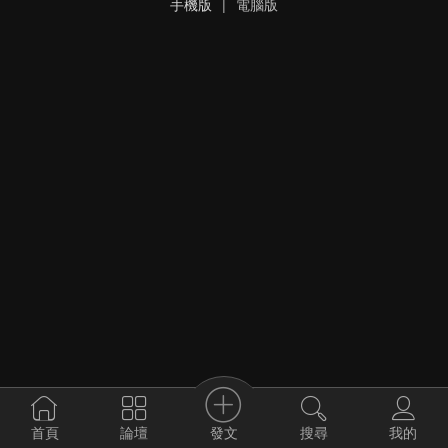
手機版
|
電腦版
發文
首頁
論壇
搜尋
我的