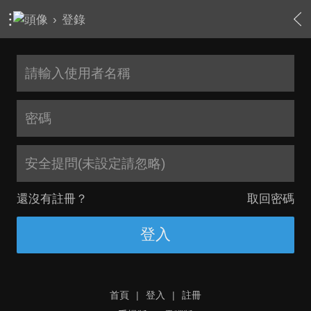
›
登錄
安全提問(未設定請忽略)
還沒有註冊？
取回密碼
登入
首頁
|
登入
|
註冊