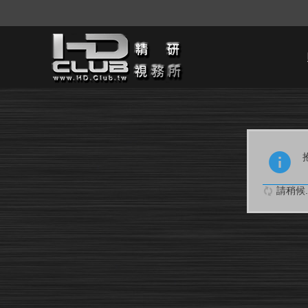
請稍候..