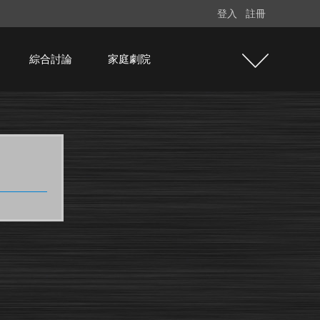
登入
註冊
綜合討論
家庭劇院