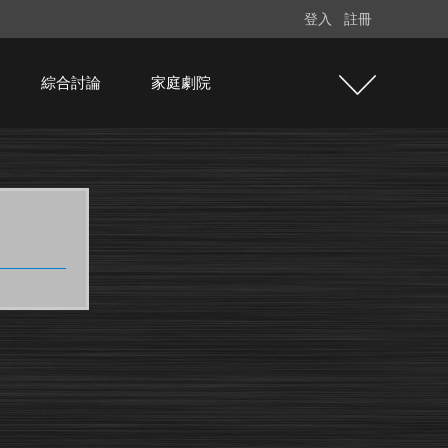
登入
註冊
綜合討論
家庭劇院