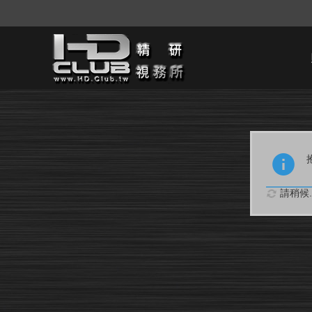
請稍候..