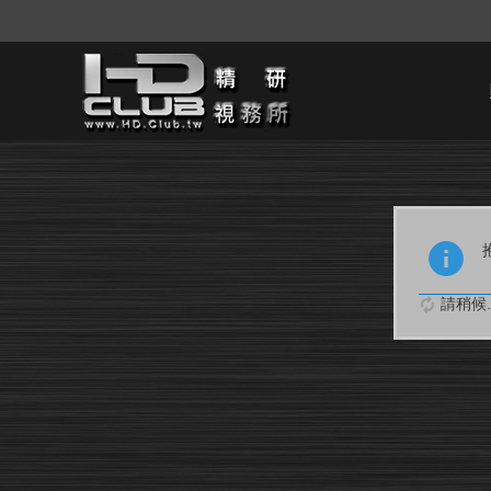
請稍候..