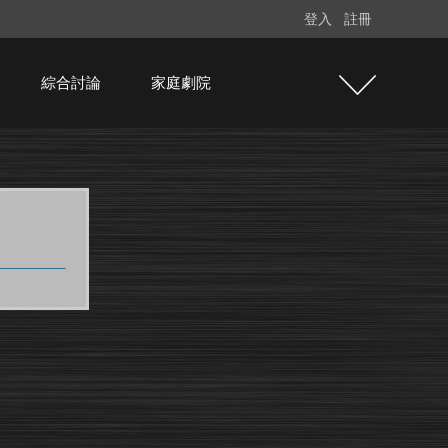
登入
註冊
綜合討論
家庭劇院