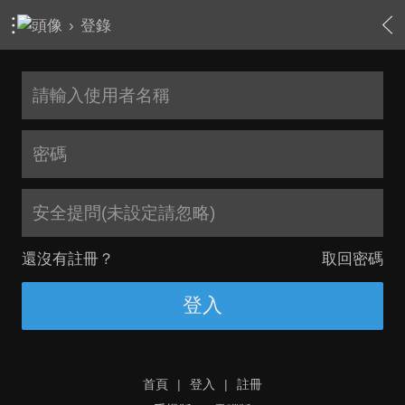
›
登錄
安全提問(未設定請忽略)
還沒有註冊？
取回密碼
登入
首頁
|
登入
|
註冊