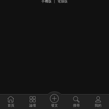
手機版
|
電腦版
發文
首頁
論壇
搜尋
我的