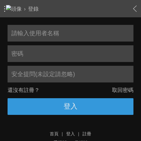
›
登錄
安全提問(未設定請忽略)
還沒有註冊？
取回密碼
登入
首頁
|
登入
|
註冊