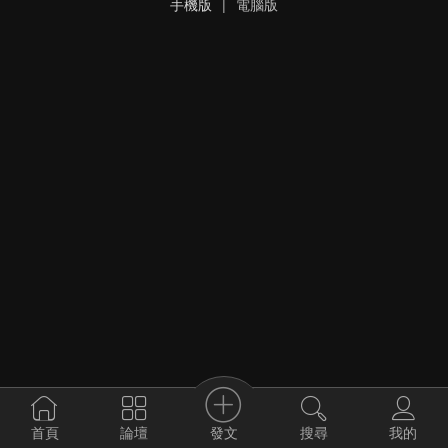
手機版
|
電腦版
發文
首頁
論壇
搜尋
我的