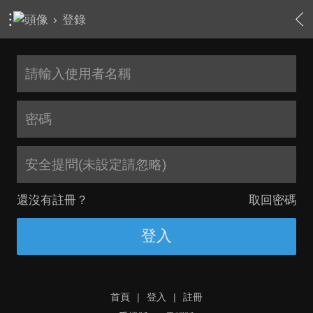
›
登錄
安全提問(未設定請忽略)
還沒有註冊？
取回密碼
登入
首頁
|
登入
|
註冊