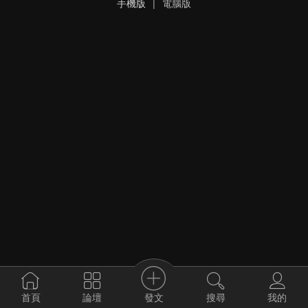
手機版
|
電腦版
發文
首頁
論壇
搜尋
我的