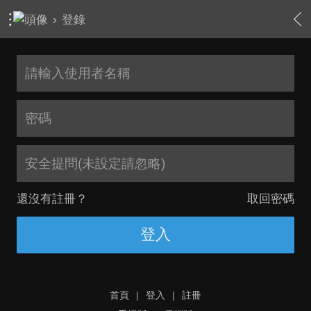
›
登錄
安全提問(未設定請忽略)
還沒有註冊？
取回密碼
登入
首頁
|
登入
|
註冊