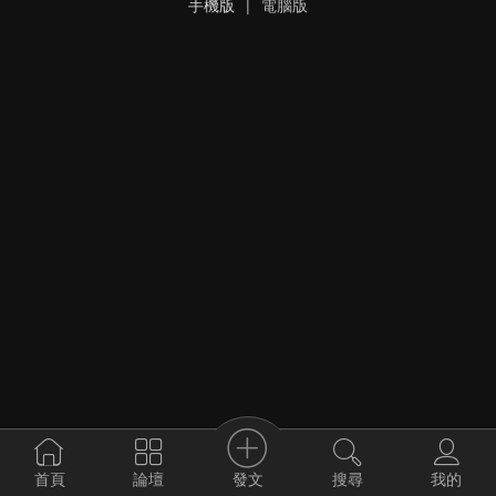
手機版
|
電腦版
發文
首頁
論壇
搜尋
我的