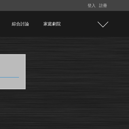
登入
註冊
綜合討論
家庭劇院