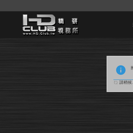
請稍候..