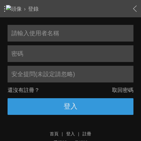
›
登錄
安全提問(未設定請忽略)
還沒有註冊？
取回密碼
登入
首頁
|
登入
|
註冊