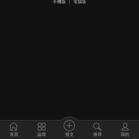
手機版
|
電腦版
發文
首頁
論壇
搜尋
我的