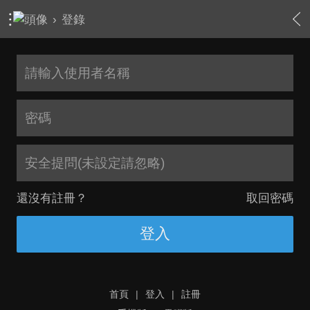
›
登錄
安全提問(未設定請忽略)
還沒有註冊？
取回密碼
登入
首頁
|
登入
|
註冊