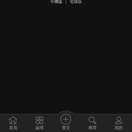
手機版
|
電腦版
發文
首頁
論壇
搜尋
我的